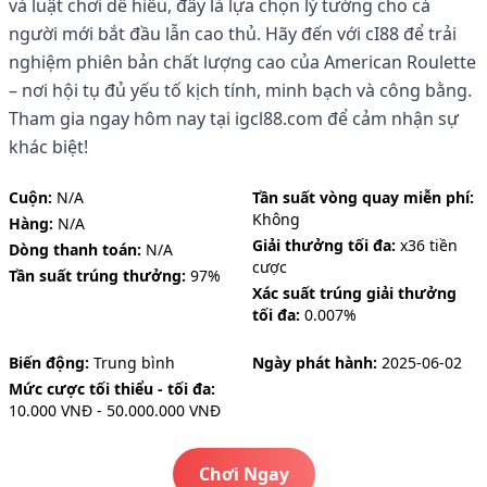
và luật chơi dễ hiểu, đây là lựa chọn lý tưởng cho cả
người mới bắt đầu lẫn cao thủ. Hãy đến với cI88 để trải
nghiệm phiên bản chất lượng cao của American Roulette
– nơi hội tụ đủ yếu tố kịch tính, minh bạch và công bằng.
Tham gia ngay hôm nay tại igcl88.com để cảm nhận sự
khác biệt!
Cuộn:
N/A
Tần suất vòng quay miễn phí:
Không
Hàng:
N/A
Giải thưởng tối đa:
x36 tiền
Dòng thanh toán:
N/A
cược
Tần suất trúng thưởng:
97%
Xác suất trúng giải thưởng
tối đa:
0.007%
Biến động:
Trung bình
Ngày phát hành:
2025-06-02
Mức cược tối thiểu - tối đa:
10.000 VNĐ - 50.000.000 VNĐ
Chơi Ngay