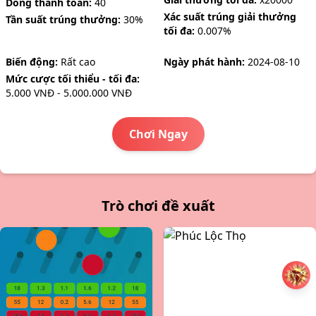
Dòng thanh toán:
40
Xác suất trúng giải thưởng
Tần suất trúng thưởng:
30%
tối đa:
0.007%
Biến động:
Rất cao
Ngày phát hành:
2024-08-10
Mức cược tối thiểu - tối đa:
5.000 VNĐ - 5.000.000 VNĐ
Chơi Ngay
Trò chơi đề xuất