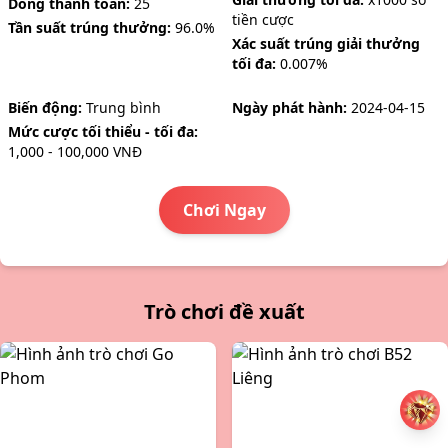
Dòng thanh toán:
25
tiền cược
Tần suất trúng thưởng:
96.0%
Xác suất trúng giải thưởng
tối đa:
0.007%
Biến động:
Trung bình
Ngày phát hành:
2024-04-15
Mức cược tối thiểu - tối đa:
1,000 - 100,000 VNĐ
Chơi Ngay
Trò chơi đề xuất